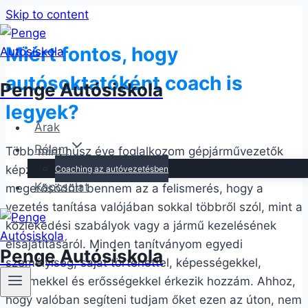
Skip to content
Miért fontos, hogy
autósoktatóként coach is
Penge Autósiskola
legyek?
Árak
Rólam
Több mint húsz éve foglalkozom gépjárművezetők
képzésével, és ez idő alatt egyre inkább
Coaching az autóvezetésben
Kapcsolat
megerősödött bennem az a felismerés, hogy a
vezetés tanítása valójában sokkal többről szól, mint a
közlekedési szabályok vagy a jármű kezelésének
elsajátításáról. Minden tanítványom egyedi
Penge Autósiskola
személyiség, saját történettel, képességekkel,
félelmekkel és erősségekkel érkezik hozzám. Ahhoz,
hogy valóban segíteni tudjam őket ezen az úton, nem