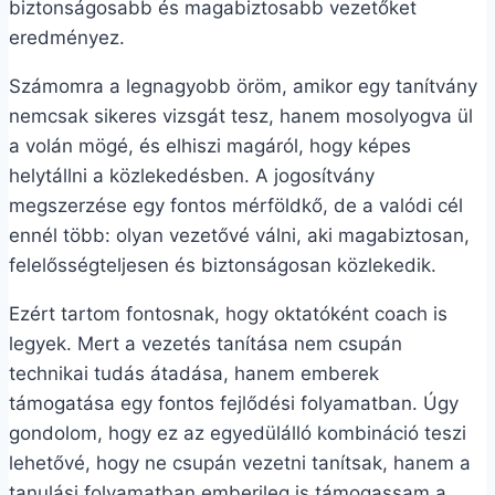
biztonságosabb és magabiztosabb vezetőket
eredményez.
Számomra a legnagyobb öröm, amikor egy tanítvány
nemcsak sikeres vizsgát tesz, hanem mosolyogva ül
a volán mögé, és elhiszi magáról, hogy képes
helytállni a közlekedésben. A jogosítvány
megszerzése egy fontos mérföldkő, de a valódi cél
ennél több: olyan vezetővé válni, aki magabiztosan,
felelősségteljesen és biztonságosan közlekedik.
Ezért tartom fontosnak, hogy oktatóként coach is
legyek. Mert a vezetés tanítása nem csupán
technikai tudás átadása, hanem emberek
támogatása egy fontos fejlődési folyamatban. Úgy
gondolom, hogy ez az egyedülálló kombináció teszi
lehetővé, hogy ne csupán vezetni tanítsak, hanem a
tanulási folyamatban emberileg is támogassam a