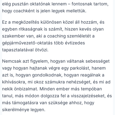
elég pusztán oktatónak lennem – fontosnak tartom,
hogy coachként is jelen legyek mellettük.
Ez a megközelítés különösen közel áll hozzám, és
egyben ritkaságnak is számít, hiszen kevés olyan
szakember van, aki a coaching szemléletét a
gépjárművezető-oktatás több évtizedes
tapasztalatával ötvözi.
Nemcsak azt figyelem, hogyan váltanak sebességet
vagy hogyan hajtanak végre egy parkolást, hanem
azt is, hogyan gondolkodnak, hogyan reagálnak a
kihívásokra, mi okoz számukra nehézséget, és mi ad
nekik önbizalmat. Minden ember más tempóban
tanul, más módon dolgozza fel a visszajelzéseket, és
más támogatásra van szüksége ahhoz, hogy
sikerélménye legyen.